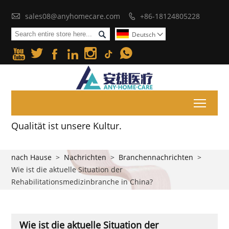

sales08@anyhomecare.com
+86-18124805228


Deutsch







Toggl
Qualität ist unsere Kultur.
nach Hause
>
Nachrichten
>
Branchennachrichten
>
Wie ist die aktuelle Situation der
Rehabilitationsmedizinbranche in China?
Wie ist die aktuelle Situation der